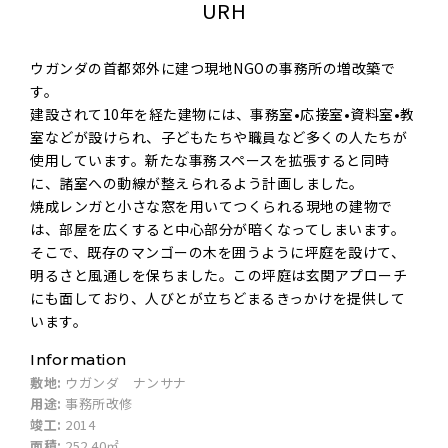
URH
ウガンダの首都郊外に建つ現地NGOの事務所の増改築で
す。
建設されて10年を経た建物には、事務室•応接室•資料室•教
室などが設けられ、子どもたちや職員など多くの人たちが
使用しています。新たな事務スペースを拡張すると同時
に、諸室への動線が整えられるよう計画しました。
焼成レンガと小さな窓を用いてつくられる現地の建物で
は、部屋を広くすると中心部分が暗くなってしまいます。
そこで、既存のマンゴーの木を囲うように坪庭を設けて、
明るさと風通しを保ちました。この坪庭は玄関アプローチ
にも面しており、人びとが立ちどまるきっかけを提供して
います。
Information
敷地:
ウガンダ ナンサナ
用途:
事務所改修
竣工:
2014
面積:
252.40㎡