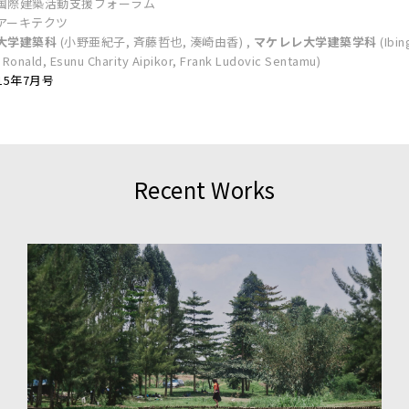
国際建築活動支援フォーラム
アーキテクツ
大学建築科
(小野亜紀子, 斉藤哲也, 湊崎由香) ,
マケレレ大学建築学科
(Ibin
Ronald, Esunu Charity Aipikor, Frank Ludovic Sentamu)
15年7月号
Recent Works