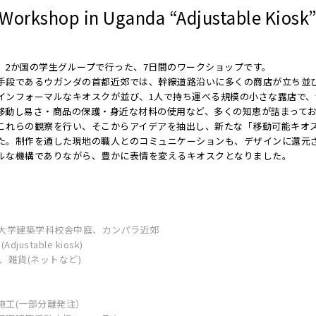
Workshop in Uganda “Adjustable Kiosk
、2か国の学生グループで行った、7日間のワークショップです。
手段であるウガンダの首都近郊では、幹線道路沿いに多くの商店が立ち並
インフォーマルなキオスクが並び、1人で持ち運べる規模の小さな露店で、
移動し易さ・商品の保護・身近な材料の使用など、多くの知恵が詰まって
これらの観察を行い、そこからアイデアを抽出し、新たな「移動可能キオ
た。制作を通した現地の職人とのコミュニケーションも、デザインに還元
ルな機構でありながら、豊かに表情を変えるキオスクとなりました。
大学建築学科校舎中庭、カンパラ近郊
djustable kiosk)
、雑貨(ネットなど)
施工(一部分離発注）