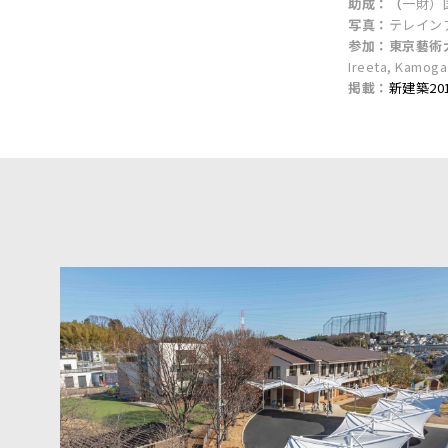
助成：（
一財）
写真：
テレイン
参加：東京藝術
Ireeta, Kamoga 
掲載：
新建築20