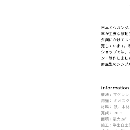
日本とウガンダ
車が主要な移動
夕刻にかけては
売しています。
ショップでは、
ン・制作しまし
屏風型のシンプ
Information
敷地 :
マケレレ
用途：
キオスク (A
材料：
鉄、木材
完成：
2015
面積：
最大2㎡
施工：
学生自主